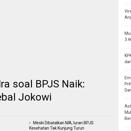
Vir
Ang
Mua
3.4
KPK
dan
Ema
a soal BPJS Naik:
Pri
Da
ebal Jokowi
Ast
Mu
Be
Meski Dibatalkan MA, Iuran BPJS
Kesehatan Tak Kunjung Turun