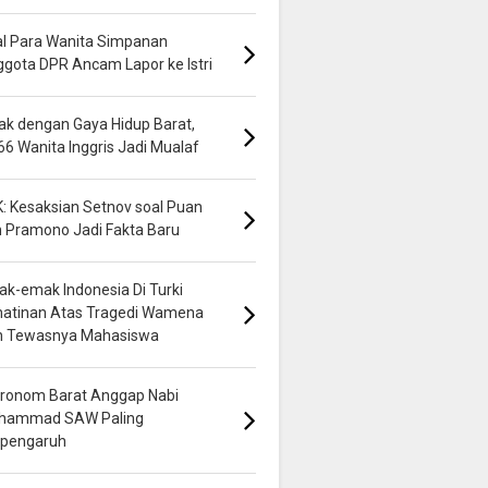
al Para Wanita Simpanan
gota DPR Ancam Lapor ke Istri
k dengan Gaya Hidup Barat,
66 Wanita Inggris Jadi Mualaf
: Kesaksian Setnov soal Puan
 Pramono Jadi Fakta Baru
k-emak Indonesia Di Turki
hatinan Atas Tragedi Wamena
n Tewasnya Mahasiswa
ronom Barat Anggap Nabi
hammad SAW Paling
rpengaruh