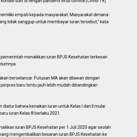
ndisi sulit di tengah pandemi virus corona (Covid-19).
memiliki empati kepada masyarakat. Masyarakat dimana-
yang tidak sanggup untuk membayar iuran tersebut," kata
an pemerintah menaikkan iuran BPJS Kesehatan terkesan
elumnya.
akan berselancar. Putusan MA akan dilawan dengan
perpres baru tentu jauh lebih mudah dibandingkan
iatur bahwa kenaikan iuran untuk Kelas I dan II mulai
aru iuran Kelas III berlaku 2021.
ikkan iuran BPJS Kesehatan per 1 Juli 2020 agar seolah
yang mengembalikan besaran iuran BPJS Kesehatan ke