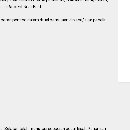
k pihak. Penulis utama penelitian, Eran Arie mengatakan,
si di Ancient Near East.
peran penting dalam ritual pemujaan di sana," ujar peneliti
ael Selatan telah menutupi sebagian besar kisah Perjanjian