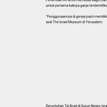
Penemuan ini tentu membuat kaget banya
untuk pertama kalinya ganja teridentifika
"Penggunaannya di gereja pasti memiliki 
asal The Israel Museum di Yerusalem.
Reruntuhan Tel Arad di Gurun Negev, Isr