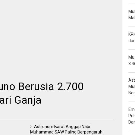
Mu
Mal
KPK
dan
Mua
3.4
Ast
uno Berusia 2.700
Mu
Be
ari Ganja
Ema
Pri
Da
Astronom Barat Anggap Nabi
Muhammad SAW Paling Berpengaruh