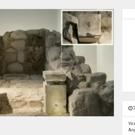
Vir
Ang