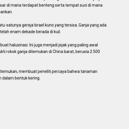
esar di mana terdapat benteng serta tempat suci di mana
bankan.
satu-satunya gereja Israel kuno yang tersisa. Ganja yang ada
 setelah enam dekade berada di kuil.
at halusinasi. Ini juga menjadi jejak yang paling awal
kti rokok ganja ditemukan di China barat, berusia 2.500
g ditemukan, membuat peneliti percaya bahwa tanaman
im dalam bentuk kering.