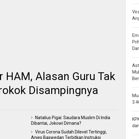
Vir
Ang
Ema
Pri
Da
Ast
Mu
r HAM, Alasan Guru Tak
Be
rokok Disampingnya
Mua
3.4
Natalius Pigai: Saudara Muslim Di India
KPK
Dibantai, Jokowi Dimana?
dan
Virus Corona Sudah Dilevel Tertinggi,
Anies Baswedan Terbitkan Instruksi