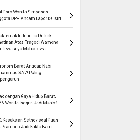
al Para Wanita Simpanan
gota DPR Ancam Lapor ke Istri
k-emak Indonesia Di Turki
hatinan Atas Tragedi Wamena
n Tewasnya Mahasiswa
ronom Barat Anggap Nabi
hammad SAW Paling
rpengaruh
k dengan Gaya Hidup Barat,
66 Wanita Inggris Jadi Mualaf
: Kesaksian Setnov soal Puan
 Pramono Jadi Fakta Baru