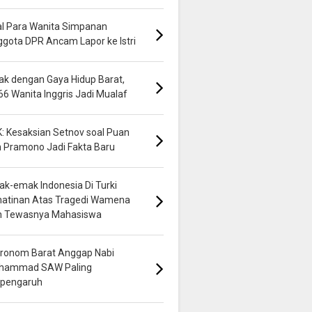
al Para Wanita Simpanan
gota DPR Ancam Lapor ke Istri
k dengan Gaya Hidup Barat,
66 Wanita Inggris Jadi Mualaf
: Kesaksian Setnov soal Puan
 Pramono Jadi Fakta Baru
k-emak Indonesia Di Turki
hatinan Atas Tragedi Wamena
n Tewasnya Mahasiswa
ronom Barat Anggap Nabi
hammad SAW Paling
rpengaruh