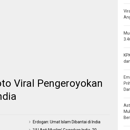
Vir
Ang
Mua
3.4
KPK
dan
Ema
Foto Viral Pengeroyokan
Pri
Da
ndia
Ast
Mu
Be
Erdogan: Umat Islam Dibantai di India