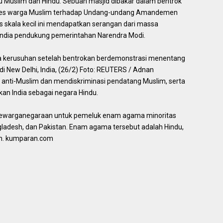
u Muslim dan Hindu. Sebuah masjid dibakar dalam bentrok
rotes warga Muslim terhadap Undang-undang Amandemen
 skala kecil ini mendapatkan serangan dari massa
 India pendukung pemerintahan Narendra Modi.
anda kerusuhan setelah bentrokan berdemonstrasi menentang
New Delhi, India, (26/2) Foto: REUTERS / Adnan
 anti-Muslim dan mendiskriminasi pendatang Muslim, serta
n India sebagai negara Hindu.
ewarganegaraan untuk pemeluk enam agama minoritas
ngladesh, dan Pakistan. Enam agama tersebut adalah Hindu,
ten. kumparan.com