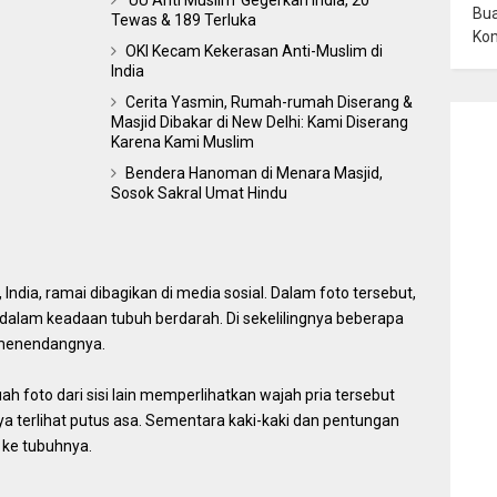
'UU Anti Muslim' Gegerkan India, 20
Bua
Tewas & 189 Terluka
Ko
OKI Kecam Kekerasan Anti-Muslim di
India
Cerita Yasmin, Rumah-rumah Diserang &
Masjid Dibakar di New Delhi: Kami Diserang
Karena Kami Muslim
Bendera Hanoman di Menara Masjid,
Sosok Sakral Umat Hindu
 India, ramai dibagikan di media sosial. Dalam foto tersebut,
 dalam keadaan tubuh berdarah. Di sekelilingnya beberapa
 menendangnya.
uah foto dari sisi lain memperlihatkan wajah pria tersebut
ya terlihat putus asa. Sementara kaki-kaki dan pentungan
ke tubuhnya.