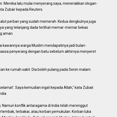
m. Mereka lalu mulai menyerang saya, meneriakkan slogan-
ata Zubair kepada Reuters.
dibalut perban yang sudah memerah. Kedua dengkulnya juga
hnya yang telanjang dada terlihat memar-memar bekas
ng aman.
pa kawannya warga Muslim mendapatinya jadi bulan-
assa penyerang dengan batu sebelum akhirnya menyeret
arikan ke rumah sakit. Dia boleh pulang pada Senin malam
n selamat'. Saya kemudian ingat kepada Allah," kata Zubair.
ndia
g. Namun konflik antaragama di India telah merenggut
rtembak, terbakar, atau korban pemukulan. Korban luka