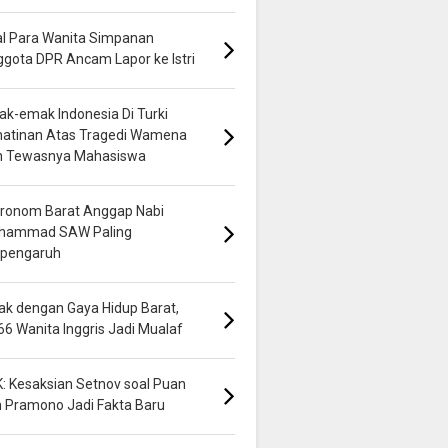
al Para Wanita Simpanan
gota DPR Ancam Lapor ke Istri
k-emak Indonesia Di Turki
hatinan Atas Tragedi Wamena
n Tewasnya Mahasiswa
ronom Barat Anggap Nabi
hammad SAW Paling
rpengaruh
k dengan Gaya Hidup Barat,
66 Wanita Inggris Jadi Mualaf
: Kesaksian Setnov soal Puan
 Pramono Jadi Fakta Baru