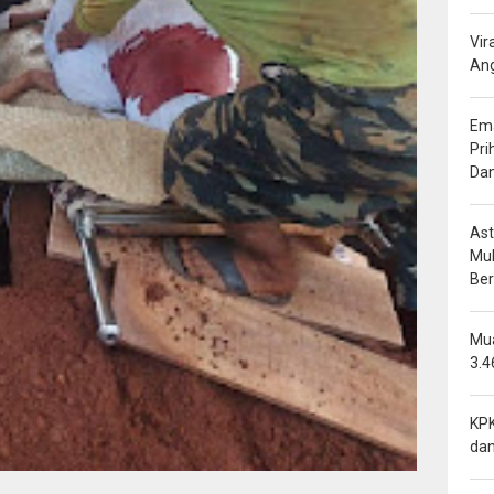
Vir
Ang
Ema
Pri
Da
Ast
Mu
Be
Mua
3.4
KPK
dan