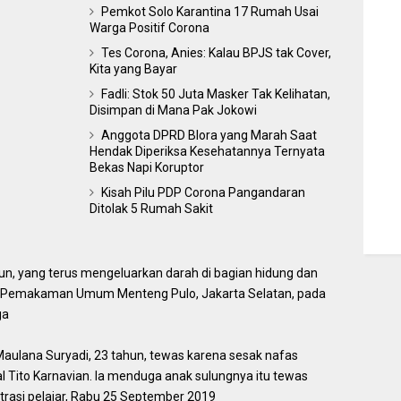
Pemkot Solo Karantina 17 Rumah Usai
Warga Positif Corona
Tes Corona, Anies: Kalau BPJS tak Cover,
Kita yang Bayar
Fadli: Stok 50 Juta Masker Tak Kelihatan,
Disimpan di Mana Pak Jokowi
Anggota DPRD Blora yang Marah Saat
Hendak Diperiksa Kesehatannya Ternyata
Bekas Napi Koruptor
Kisah Pilu PDP Corona Pangandaran
Ditolak 5 Rumah Sakit
hun, yang terus mengeluarkan darah di bagian hidung dan
t Pemakaman Umum Menteng Pulo, Jakarta Selatan, pada
ga
aulana Suryadi, 23 tahun, tewas karena sesak nafas
l Tito Karnavian. Ia menduga anak sulungnya itu tewas
rasi pelajar, Rabu 25 September 2019