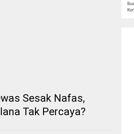
Bua
Ko
ewas Sesak Nafas,
lana Tak Percaya?