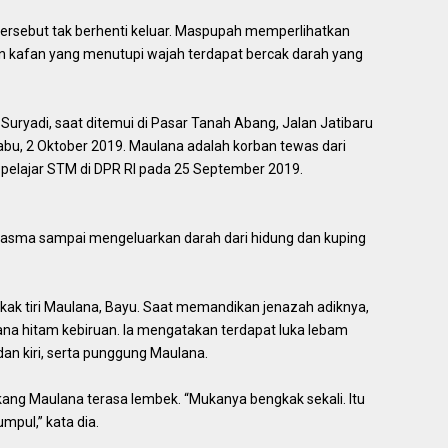
tersebut tak berhenti keluar. Maspupah memperlihatkan
n kafan yang menutupi wajah terdapat bercak darah yang
uryadi, saat ditemui di Pasar Tanah Abang, Jalan Jatibaru
abu, 2 Oktober 2019. Maulana adalah korban tewas dari
i pelajar STM di DPR RI pada 25 September 2019.
asma sampai mengeluarkan darah dari hidung dan kuping
kak tiri Maulana, Bayu. Saat memandikan jenazah adiknya,
na hitam kebiruan. Ia mengatakan terdapat luka lebam
dan kiri, serta punggung Maulana.
ang Maulana terasa lembek. “Mukanya bengkak sekali. Itu
mpul,” kata dia.