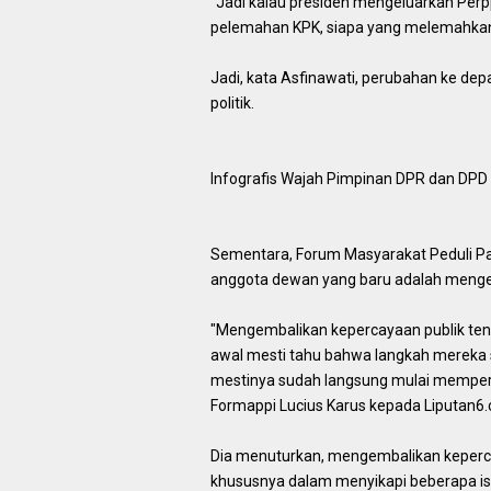
"Jadi kalau presiden mengeluarkan Perpp
pelemahan KPK, siapa yang melemahkan
Jadi, kata Asfinawati, perubahan ke de
politik.
Infografis Wajah Pimpinan DPR dan DPD 
Sementara, Forum Masyarakat Peduli Pa
anggota dewan yang baru adalah menge
"Mengembalikan kepercayaan publik tentu
awal mesti tahu bahwa langkah mereka s
mestinya sudah langsung mulai memperli
Formappi Lucius Karus kepada Liputan6.
Dia menuturkan, mengembalikan kepercay
khususnya dalam menyikapi beberapa isu