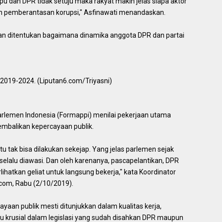
u dan DPR tidak setuju maka rakyat makin jelas siapa aktor
 pemberantasan korupsi," Asfinawati menandaskan.
pan ditentukan bagaimana dinamika anggota DPR dan partai
2019-2024. (Liputan6.com/Triyasni)
rlemen Indonesia (Formappi) menilai pekerjaan utama
mbalikan kepercayaan publik.
 tak bisa dilakukan sekejap. Yang jelas parlemen sejak
elalu diawasi. Dan oleh karenanya, pascapelantikan, DPR
hatkan geliat untuk langsung bekerja," kata Koordinator
com, Rabu (2/10/2019).
aan publik mesti ditunjukkan dalam kualitas kerja,
 krusial dalam legislasi yang sudah disahkan DPR maupun