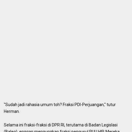
"Sudah jadi rahasia umum toh? Fraksi PDI-Perjuangan," tutur
Herman.
Selama ini fraksi-fraksi di DPR RI, terutama di Badan Legislasi
(Baleg), enggan mengungkap fraksi pengusul RUU HIP. Mereka