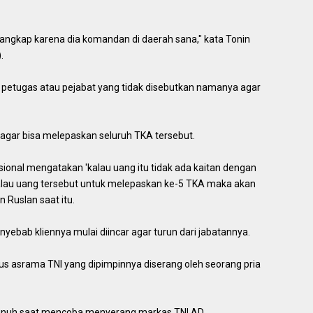
 tangkap karena dia komandan di daerah sana," kata Tonin
.
 petugas atau pejabat yang tidak disebutkan namanya agar
 agar bisa melepaskan seluruh TKA tersebut.
onal mengatakan 'kalau uang itu tidak ada kaitan dengan
kalau uang tersebut untuk melepaskan ke-5 TKA maka akan
n Ruslan saat itu.
yebab kliennya mulai diincar agar turun dari jabatannya.
us asrama TNI yang dipimpinnya diserang oleh seorang pria
bunuh saat mencoba menyerang markas TNI AD.