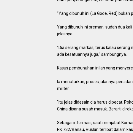
"Yang dibunuh ini (La Gode, Red) bukan p
Yang dibunuh ini preman, sudah dua kali 
jelasnya.
"Dia serang markas, terus kalau serang m
ada kesatuannya juga," sambungnya.
Kasus pembunuhan inilah yang menyeret
Ia menuturkan, proses jalannya persidan
militer.
"Itu jelas didesain dia harus dipecat. Po
China disana susah masuk. Berarti direk
Sebagai informasi, saat menjabat Koma
RK 732/Banau, Ruslan terlibat dalam k