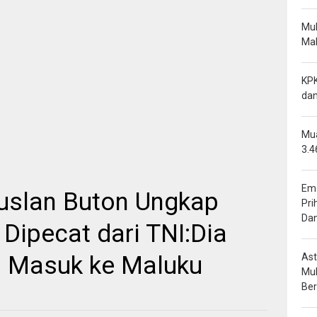
Mu
Mal
KPK
dan
Mua
3.4
Ema
slan Buton Ungkap
Pri
Da
 Dipecat dari TNI:Dia
Ast
a Masuk ke Maluku
Mu
Be