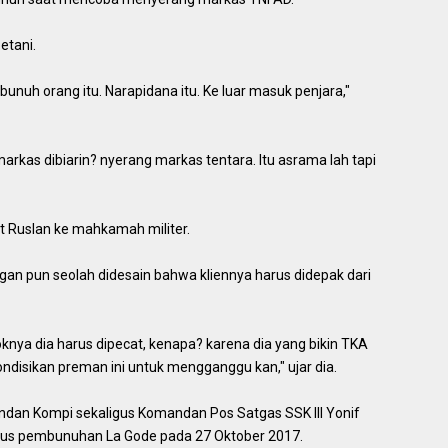
etani.
bunuh orang itu. Narapidana itu. Ke luar masuk penjara,"
arkas dibiarin? nyerang markas tentara. Itu asrama lah tapi
 Ruslan ke mahkamah militer.
gan pun seolah didesain bahwa kliennya harus didepak dari
koknya dia harus dipecat, kenapa? karena dia yang bikin TKA
ondisikan preman ini untuk mengganggu kan," ujar dia.
ndan Kompi sekaligus Komandan Pos Satgas SSK III Yonif
asus pembunuhan La Gode pada 27 Oktober 2017.