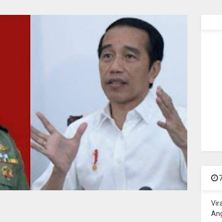
Vir
Ang