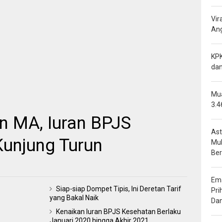
Vir
Ang
KPK
dan
Mua
3.4
n MA, Iuran BPJS
Ast
Kunjung Turun
Mu
Be
Ema
Siap-siap Dompet Tipis, Ini Deretan Tarif
Pri
yang Bakal Naik
Da
Kenaikan Iuran BPJS Kesehatan Berlaku
Januari 2020 hingga Akhir 2021