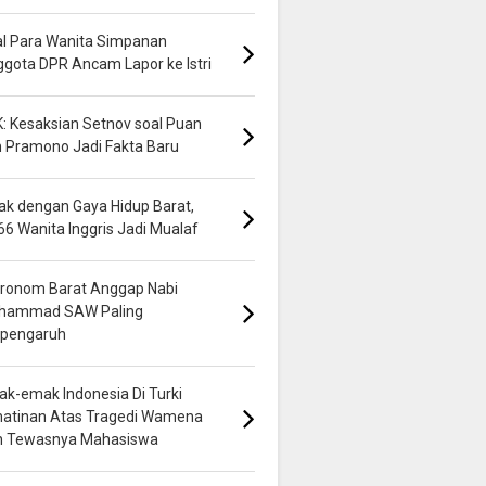
al Para Wanita Simpanan
gota DPR Ancam Lapor ke Istri
: Kesaksian Setnov soal Puan
 Pramono Jadi Fakta Baru
k dengan Gaya Hidup Barat,
66 Wanita Inggris Jadi Mualaf
ronom Barat Anggap Nabi
hammad SAW Paling
rpengaruh
k-emak Indonesia Di Turki
hatinan Atas Tragedi Wamena
n Tewasnya Mahasiswa