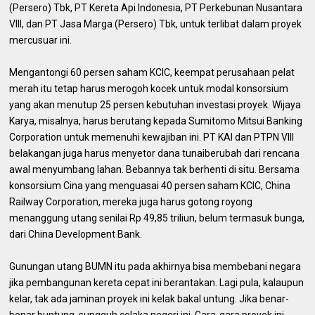
(Persero) Tbk, PT Kereta Api Indonesia, PT Perkebunan Nusantara
VIII, dan PT Jasa Marga (Persero) Tbk, untuk terlibat dalam proyek
mercusuar ini.
Mengantongi 60 persen saham KCIC, keempat perusahaan pelat
merah itu tetap harus merogoh kocek untuk modal konsorsium
yang akan menutup 25 persen kebutuhan investasi proyek. Wijaya
Karya, misalnya, harus berutang kepada Sumitomo Mitsui Banking
Corporation untuk memenuhi kewajiban ini. PT KAI dan PTPN VIII
belakangan juga harus menyetor dana tunaiberubah dari rencana
awal menyumbang lahan. Bebannya tak berhenti di situ. Bersama
konsorsium Cina yang menguasai 40 persen saham KCIC, China
Railway Corporation, mereka juga harus gotong royong
menanggung utang senilai Rp 49,85 triliun, belum termasuk bunga,
dari China Development Bank.
Gunungan utang BUMN itu pada akhirnya bisa membebani negara
jika pembangunan kereta cepat ini berantakan. Lagi pula, kalaupun
kelar, tak ada jaminan proyek ini kelak bakal untung. Jika benar-
benar buntung, sungguh celaka negeri ini. Gara-gara proyek ini