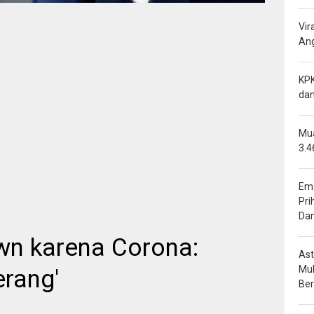
Vir
Ang
KPK
dan
Mua
3.4
Ema
Pri
Da
wn karena Corona:
Ast
Mu
rang'
Be