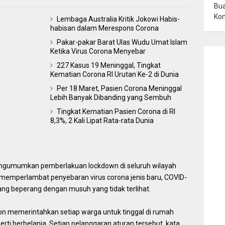
Bua
Ko
Lembaga Australia Kritik Jokowi Habis-
habisan dalam Merespons Corona
Pakar-pakar Barat Ulas Wudu Umat Islam
Ketika Virus Corona Menyebar
227 Kasus 19 Meninggal, Tingkat
Kematian Corona RI Urutan Ke-2 di Dunia
Per 18 Maret, Pasien Corona Meninggal
Lebih Banyak Dibanding yang Sembuh
Tingkat Kematian Pasien Corona di RI
8,3%, 2 Kali Lipat Rata-rata Dunia
ngumumkan pemberlakuan lockdown di seluruh wilayah
 memperlambat penyebaran virus corona jenis baru, COVID-
g beperang dengan musuh yang tidak terlihat.
on memerintahkan setiap warga untuk tinggal di rumah
erti berbelanja. Setiap pelanggaran aturan tersebut, kata