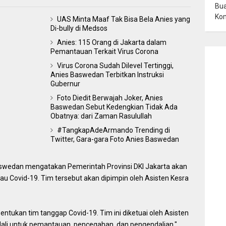
Bua
Ko
UAS Minta Maaf Tak Bisa Bela Anies yang
Di-bully di Medsos
Anies: 115 Orang di Jakarta dalam
Pemantauan Terkait Virus Corona
Virus Corona Sudah Dilevel Tertinggi,
Anies Baswedan Terbitkan Instruksi
Gubernur
Foto Diedit Berwajah Joker, Anies
Baswedan Sebut Kedengkian Tidak Ada
Obatnya: dari Zaman Rasulullah
#TangkapAdeArmando Trending di
Twitter, Gara-gara Foto Anies Baswedan
Baswedan mengatakan Pemerintah Provinsi DKI Jakarta akan
u Covid-19. Tim tersebut akan dipimpin oleh Asisten Kesra
entukan tim tanggap Covid-19. Tim ini diketuai oleh Asisten
dali untuk pemantauan, pencegahan, dan pengendalian,"