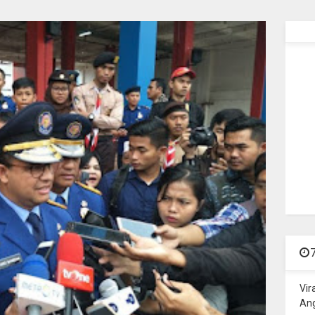
Vir
Ang