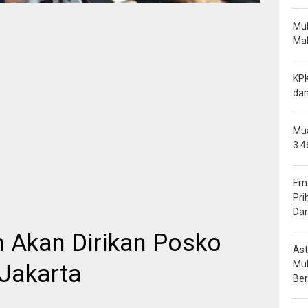
Mu
Mal
KPK
dan
Mua
3.4
Ema
Pri
Da
 Akan Dirikan Posko
Ast
Mu
 Jakarta
Be