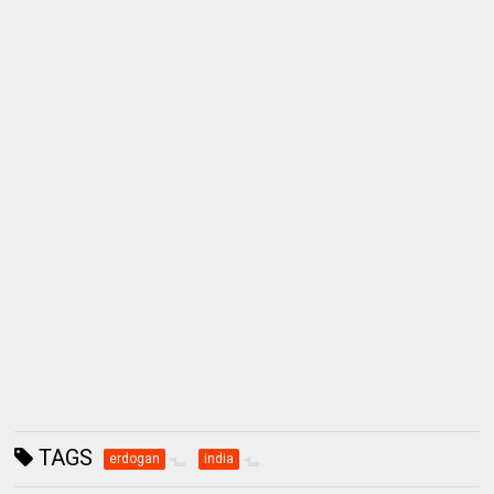
TAGS
erdogan
india