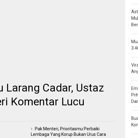
Ast
Mu
Be
Mua
3.4
Vir
Ang
 Larang Cadar, Ustaz
Ema
Pri
ri Komentar Lucu
Da
Bua
Ko
Pak Menteri, Prioritasmu Perbaiki
Lembaga Yang Korup Bukan Urus Cara