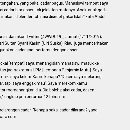
rtengahan, yang pakai cadar bagus. Mahasiswi tempat saya
i cadar biar dosen tak jelalatan matanya. Anak-anak gadis
 makan, diblender tuh nasi disedot pakai lidah," kata Abdul
lansir dari akun Twitter @WWDC19_, Jumat (1/11/2019),
eri Sultan Syarif Kasim (UIN Suska), Riau, juga menceritakan
gunakan cadar saat bertemu dengan dosen.
 lokal [tempat] saya. menangislah mahasiswi masuk ke
atan jadi sekretaris LPM [Lembaga Penjamin Mutu]. Saya
-naik, saya keluar. Kamu kenapa? 'Dosen saya melarang
dar, tapi saya enggak mau'. Saya merekom kamu
ktor memenangkan dia. Dia boleh pakai cadar, dosen
 ungkap pria berumur 42 tahun ini.
pelarangan cadar. "Kenapa pakai cadar dilarang? yang
suara.com