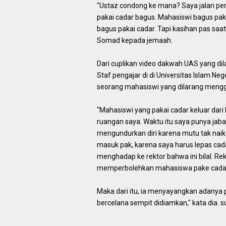
"Ustaz condong ke mana? Saya jalan pe
pakai cadar bagus. Mahasiswi bagus paka
bagus pakai cadar. Tapi kasihan pas saat
Somad kepada jemaah.
Dari cuplikan video dakwah UAS yang di
Staf pengajar di di Universitas Islam Neg
seorang mahasiswi yang dilarang meng
"Mahasiswi yang pakai cadar keluar dari
ruangan saya. Waktu itu saya punya jab
mengundurkan diri karena mutu tak naik
masuk pak, karena saya harus lepas ca
menghadap ke rektor bahwa ini bilal. Re
memperbolehkan mahasiswa pake cadar,"
Maka dari itu, ia menyayangkan adanya 
bercelana sempit didiamkan," kata dia. 