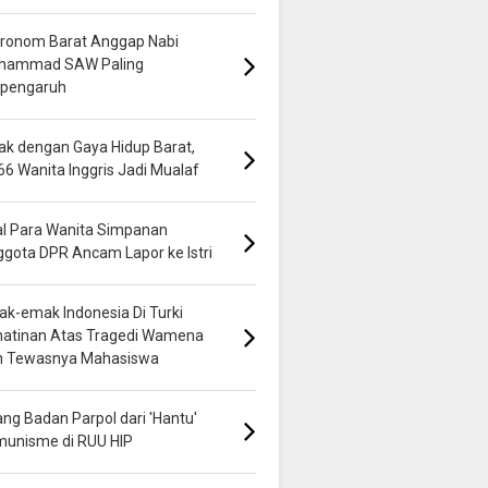
ronom Barat Anggap Nabi
hammad SAW Paling
rpengaruh
k dengan Gaya Hidup Barat,
66 Wanita Inggris Jadi Mualaf
al Para Wanita Simpanan
gota DPR Ancam Lapor ke Istri
k-emak Indonesia Di Turki
hatinan Atas Tragedi Wamena
n Tewasnya Mahasiswa
ng Badan Parpol dari 'Hantu'
munisme di RUU HIP