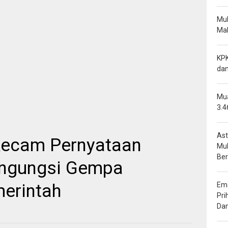
Mu
Mal
KPK
dan
Mua
3.4
Ast
Kecam Pernyataan
Mu
Be
engungsi Gempa
Ema
erintah
Pri
Da