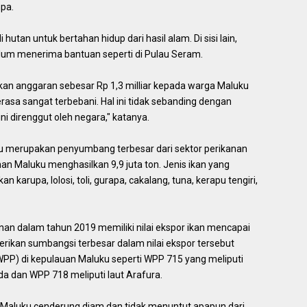
pa.
utan untuk bertahan hidup dari hasil alam. Di sisi lain,
lum menerima bantuan seperti di Pulau Seram.
kan anggaran sebesar Rp 1,3 milliar kepada warga Maluku
sa sangat terbebani. Hal ini tidak sebanding dengan
i direnggut oleh negara," katanya.
uku merupakan penyumbang terbesar dari sektor perikanan
nan Maluku menghasilkan 9,9 juta ton. Jenis ikan yang
an karupa, lolosi, toli, gurapa, cakalang, tuna, kerapu tengiri,
an dalam tahun 2019 memiliki nilai ekspor ikan mencapai
mberikan sumbangsi terbesar dalam nilai ekspor tersebut
WPP) di kepulauan Maluku seperti WPP 715 yang meliputi
da dan WPP 718 meliputi laut Arafura.
 Maluku cenderung diam dan tidak menuntut apapun dari