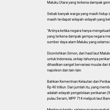
Maluku Utara yang terkena dampak gem
Sebab banyak warga yang masih hidup di h
masih terdapat wilayah-wilayah yang be
"Artinya ketika negara hanya mengeluar
yang terkena dampak gempa negara mera
sumber daya alam Maluku yang selama in
Dicontohkan Simon, dari hasil laut Mal
untuk Indonesia, setiap tahunnya perika
dihasilkan sangat bervariasi muulai dari ik
napoleon dan lain-lain.
Bahkan Kementrian Kelautan dan Perikan
Rp 40 trilliun. Dari jumlah itu, yang me
adalah wilayah pengelolaan perikanan (
pulau Seram, WPP 714 meliputi laut Ban
Meskipun begitu, selama ini masyarakat