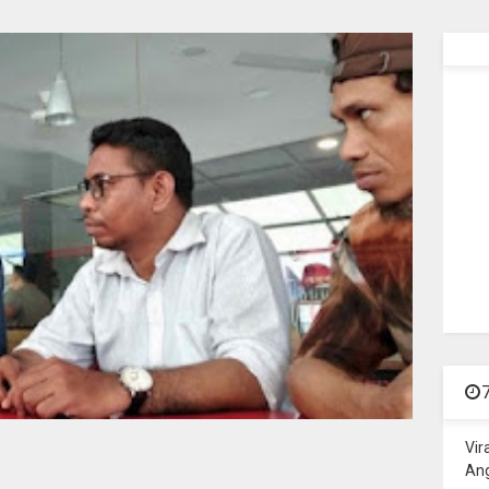
Vir
Ang