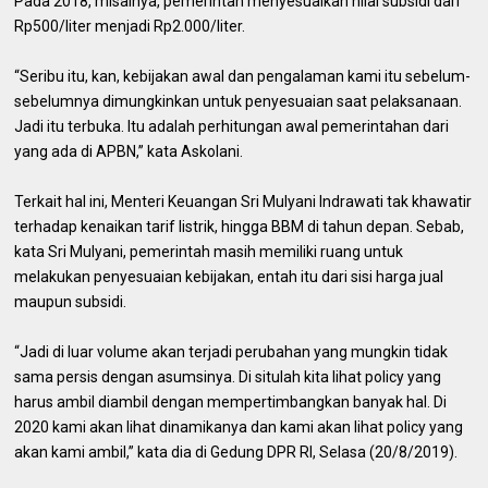
Pada 2018, misalnya, pemerintah menyesuaikan nilai subsidi dari
Rp500/liter menjadi Rp2.000/liter.
“Seribu itu, kan, kebijakan awal dan pengalaman kami itu sebelum-
sebelumnya dimungkinkan untuk penyesuaian saat pelaksanaan.
Jadi itu terbuka. Itu adalah perhitungan awal pemerintahan dari
yang ada di APBN,” kata Askolani.
Terkait hal ini, Menteri Keuangan Sri Mulyani Indrawati tak khawatir
terhadap kenaikan tarif listrik, hingga BBM di tahun depan. Sebab,
kata Sri Mulyani, pemerintah masih memiliki ruang untuk
melakukan penyesuaian kebijakan, entah itu dari sisi harga jual
maupun subsidi.
“Jadi di luar volume akan terjadi perubahan yang mungkin tidak
sama persis dengan asumsinya. Di situlah kita lihat policy yang
harus ambil diambil dengan mempertimbangkan banyak hal. Di
2020 kami akan lihat dinamikanya dan kami akan lihat policy yang
akan kami ambil,” kata dia di Gedung DPR RI, Selasa (20/8/2019).