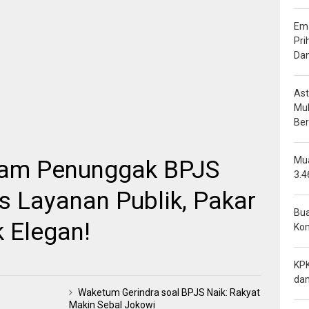
Ema
Pri
Da
Ast
Mu
Be
Mua
cam Penunggak BPJS
3.4
s Layanan Publik, Pakar
Bua
k Elegan!
Ko
KPK
dan
Waketum Gerindra soal BPJS Naik: Rakyat
Makin Sebal Jokowi