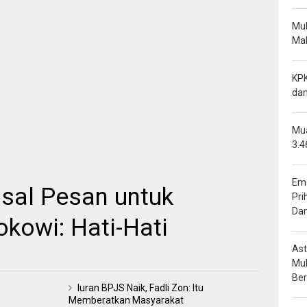
Mu
Mal
KPK
dan
Mua
3.4
Ema
isal Pesan untuk
Pri
Da
kowi: Hati-Hati
Ast
Mu
Be
Iuran BPJS Naik, Fadli Zon: Itu
Memberatkan Masyarakat