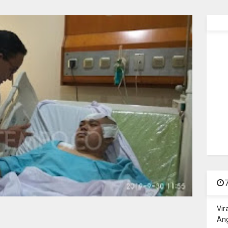
Vir
Ang