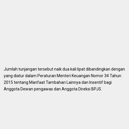
Jumlah tunjangan tersebut naik dua kali lipat dibandingkan dengan
yang diatur dalam Peraturan Menteri Keuangan Nomor 34 Tahun
2015 tentang Manfaat Tambahan Lainnya dan Insentif bagi
Anggota Dewan pengawas dan Anggota Direksi BPJS.