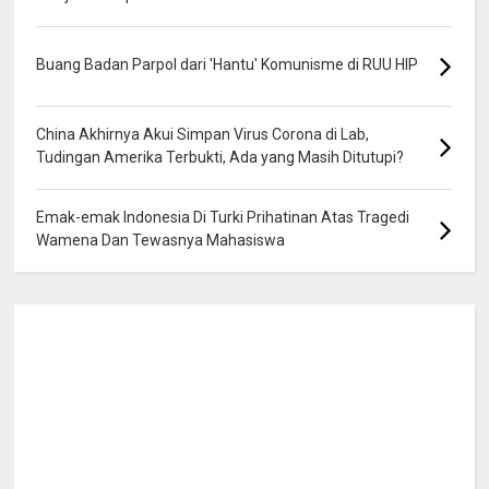
Buang Badan Parpol dari 'Hantu' Komunisme di RUU HIP
China Akhirnya Akui Simpan Virus Corona di Lab,
Tudingan Amerika Terbukti, Ada yang Masih Ditutupi?
Emak-emak Indonesia Di Turki Prihatinan Atas Tragedi
Wamena Dan Tewasnya Mahasiswa