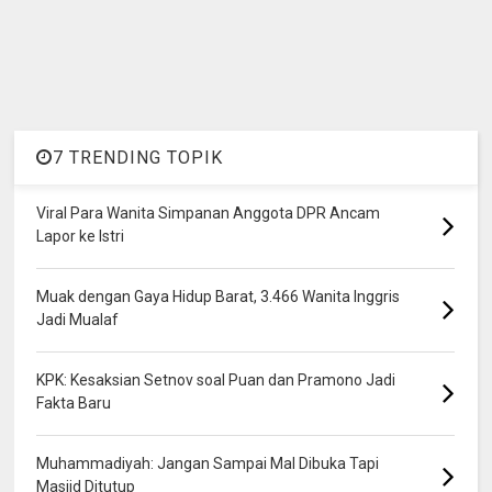
7 TRENDING TOPIK
Viral Para Wanita Simpanan Anggota DPR Ancam
Lapor ke Istri
Muak dengan Gaya Hidup Barat, 3.466 Wanita Inggris
Jadi Mualaf
KPK: Kesaksian Setnov soal Puan dan Pramono Jadi
Fakta Baru
Muhammadiyah: Jangan Sampai Mal Dibuka Tapi
Masjid Ditutup