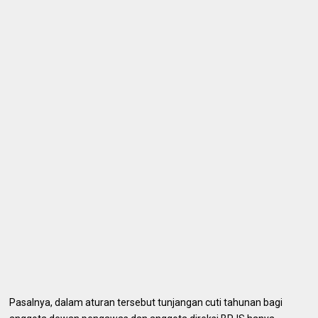
Pasalnya, dalam aturan tersebut tunjangan cuti tahunan bagi