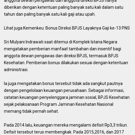
anggota dewan pengawas dan anggota direksi BPJS hanya
diberikan dengan ketentuan paling banyak satu kali dalam satu
tahun dan paling banyak satu kali gaji atau upah.
Lihat juga:Kemenkeu: Bonus Direksi BPJS Layaknya Gaji ke-13 PNS
Sri Mulyani Indrawati saat ditemui di Komplek Istana Negara
mengatakan pemberian manfaat tambahan dan insentif bagi
anggota dewan pengawas dan direksi BPJS, termasuk BPJS
Kesehatan. Pemberian bonus dilakukan sesuai dengan ketentuan
administrasi.
Ia juga mengatakan bonus tersebut tidak ada sangkut pautnya
dengan pengelolaan keuangan perusahaan. Sebagai informasi,
catatan keuangan penyelenggara jaminan sosial, BPJS Kesehatan
sejak pelaksanaan Program Jaminan Kesehatan Nasional
memang tidak pernah sehat.
Pada 2014 lalu, keuangan mereka mengalami defisit Rp3,3 triliun.
Defisit tersebut terus membengkak. Pada 2015,2016, dan 2017