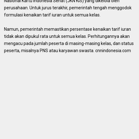
Nasional Kartu Indonesia Sehat (JKN KIS) yang dikelola oleh
perusahaan. Untuk jurus terakhir, pemerintah tengah menggodok
formulasi kenaikan tarif iuran untuk semua kelas.
Namun, pemerintah memastikan persentase kenaikan tarif iuran
tidak akan dipukul rata untuk semua kelas. Perhitungannya akan
mengacu pada jumlah peserta di masing-masing kelas, dan status
peserta, misalnya PNS atau karyawan swasta. cnnindonesia.com