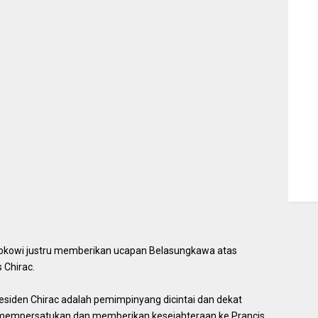
Jokowi justru memberikan ucapan Belasungkawa atas
 Chirac.
esiden Chirac adalah pemimpinyang dicintai dan dekat
 mempersatukan dan memberikan kesejahteraan ke Prancis.