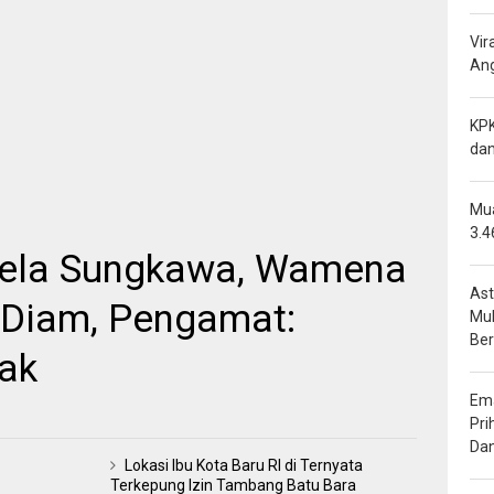
Vir
Ang
KPK
dan
Mua
3.4
bela Sungkawa, Wamena
Ast
 Diam, Pengamat:
Mu
Be
ak
Ema
Pri
Da
Lokasi Ibu Kota Baru RI di Ternyata
Terkepung Izin Tambang Batu Bara