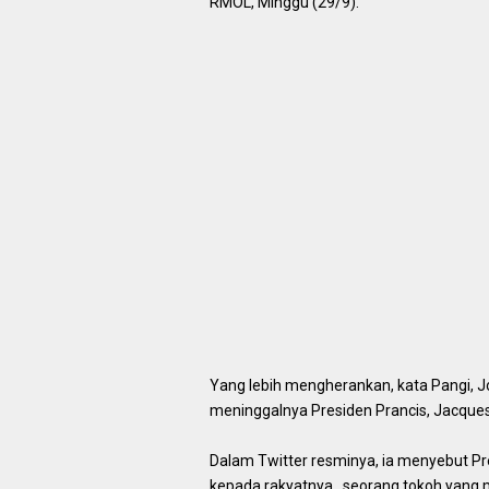
RMOL, Minggu (29/9).
Yang lebih mengherankan, kata Pangi, 
meninggalnya Presiden Prancis, Jacques
Dalam Twitter resminya, ia menyebut Pr
kepada rakyatnya, seorang tokoh yang