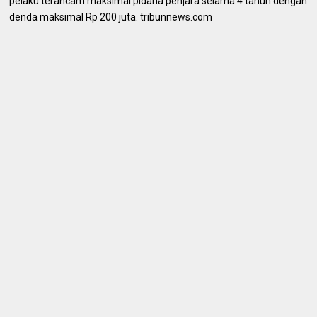
pelaku terancam maksimal pidana penjara selama 4 tahun dengan
denda maksimal Rp 200 juta. tribunnews.com