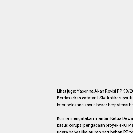
Lihat juga: Yasonna Akan Revisi PP 99/2
Berdasarkan catatan LSM Antikorupsi itu
latar belakang kasus besar berpotensi be
Kurnia mengatakan mantan Ketua Dewan
kasus korupsi pengadaan proyek e-KTP se
udara bebas jika aturan perubahan PP te