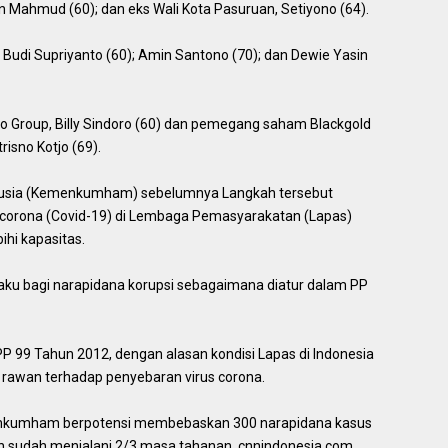
an Mahmud (60); dan eks Wali Kota Pasuruan, Setiyono (64).
udi Supriyanto (60); Amin Santono (70); dan Dewie Yasin
po Group, Billy Sindoro (60) dan pemegang saham Blackgold
isno Kotjo (69).
usia (Kemenkumham) sebelumnya Langkah tersebut
 corona (Covid-19) di Lembaga Pemasyarakatan (Lapas)
hi kapasitas.
rlaku bagi narapidana korupsi sebagaimana diatur dalam PP
 99 Tahun 2012, dengan alasan kondisi Lapas di Indonesia
 rawan terhadap penyebaran virus corona.
Kemenkumham berpotensi membebaskan 300 narapidana kasus
dan sudah menjalani 2/3 masa tahanan. cnnindonesia.com