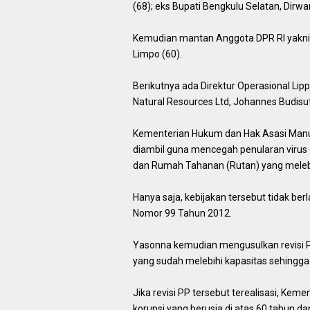
(68); eks Bupati Bengkulu Selatan, Dirw
Kemudian mantan Anggota DPR RI yakni B
Limpo (60).
Berikutnya ada Direktur Operasional Lip
Natural Resources Ltd, Johannes Budisutr
Kementerian Hukum dan Hak Asasi Man
diambil guna mencegah penularan virus
dan Rumah Tahanan (Rutan) yang melebi
Hanya saja, kebijakan tersebut tidak be
Nomor 99 Tahun 2012.
Yasonna kemudian mengusulkan revisi PP
yang sudah melebihi kapasitas sehingga
Jika revisi PP tersebut terealisasi, 
korupsi yang berusia di atas 60 tahun 