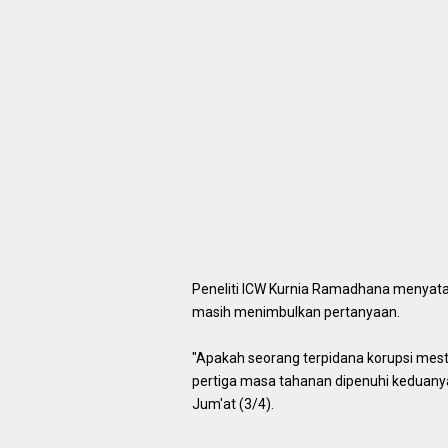
Peneliti ICW Kurnia Ramadhana menyata
masih menimbulkan pertanyaan.
"Apakah seorang terpidana korupsi mesti
pertiga masa tahanan dipenuhi keduanya,
Jum'at (3/4).