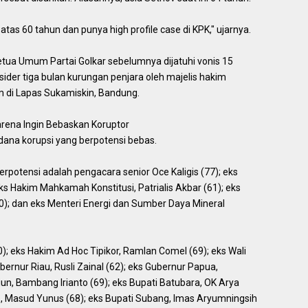
tas 60 tahun dan punya high profile case di KPK," ujarnya.
tua Umum Partai Golkar sebelumnya dijatuhi vonis 15
ider tiga bulan kurungan penjara oleh majelis hakim
m di Lapas Sukamiskin, Bandung.
karena Ingin Bebaskan Koruptor
dana korupsi yang berpotensi bebas.
erpotensi adalah pengacara senior Oce Kaligis (77); eks
s Hakim Mahkamah Konstitusi, Patrialis Akbar (61); eks
(70); dan eks Menteri Energi dan Sumber Daya Mineral
; eks Hakim Ad Hoc Tipikor, Ramlan Comel (69); eks Wali
ernur Riau, Rusli Zainal (62); eks Gubernur Papua,
un, Bambang Irianto (69); eks Bupati Batubara, OK Arya
o, Masud Yunus (68); eks Bupati Subang, Imas Aryumningsih