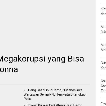
KPK
dan
Mua
3.4
Mu
Mal
Megakorupsi yang Bisa
Bua
sonna
Ko
Chi
Cor
Hilang Saat Liput Demo, 3 Mahasiswa
Ter
Wartawan Gema PNJ Ternyata Ditangkap
Polisi
Ema
Jokowi Kunker ke Kalteng Saat Demo