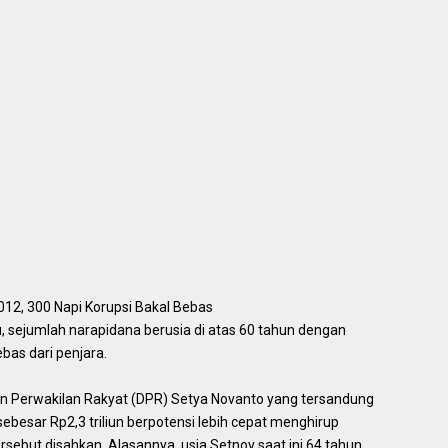
012, 300 Napi Korupsi Bakal Bebas
, sejumlah narapidana berusia di atas 60 tahun dengan
bas dari penjara.
 Perwakilan Rakyat (DPR) Setya Novanto yang tersandung
besar Rp2,3 triliun berpotensi lebih cepat menghirup
rsebut disahkan. Alasannya, usia Setnov saat ini 64 tahun.