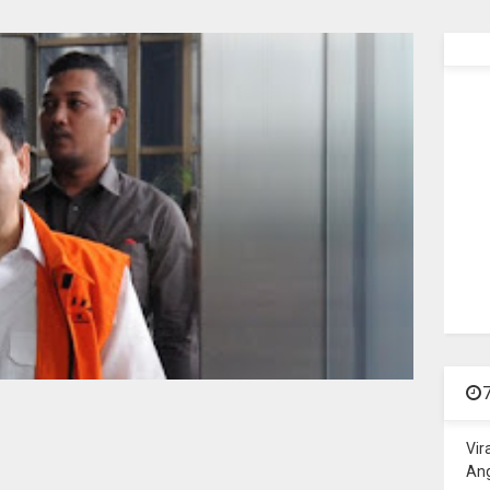
Vir
Ang