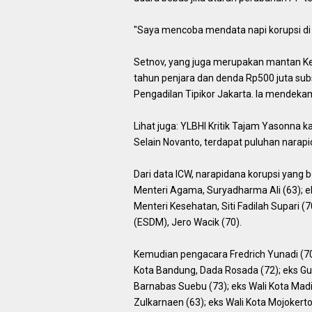
"Saya mencoba mendata napi korupsi di a
Setnov, yang juga merupakan mantan Ke
tahun penjara dan denda Rp500 juta subs
Pengadilan Tipikor Jakarta. Ia mendeka
Lihat juga: YLBHI Kritik Tajam Yasonna 
Selain Novanto, terdapat puluhan narapi
Dari data ICW, narapidana korupsi yang b
Menteri Agama, Suryadharma Ali (63); ek
Menteri Kesehatan, Siti Fadilah Supari 
(ESDM), Jero Wacik (70).
Kemudian pengacara Fredrich Yunadi (70)
Kota Bandung, Dada Rosada (72); eks Gub
Barnabas Suebu (73); eks Wali Kota Madi
Zulkarnaen (63); eks Wali Kota Mojokert