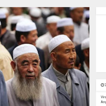
Vir
Ang