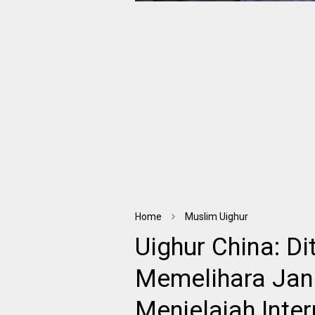
Home
Muslim Uighur
Uighur China: D
Memelihara Jang
Menjelajah Inter