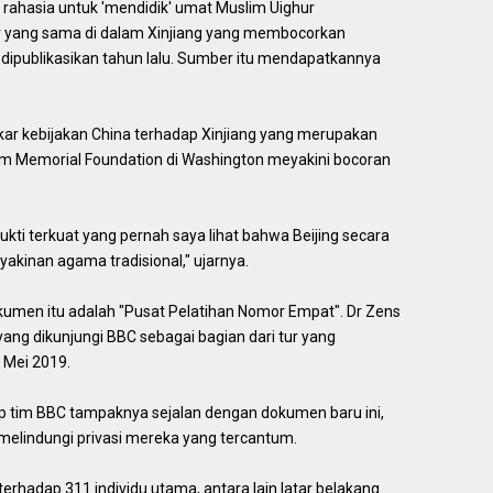
 rahasia untuk 'mendidik' umat Muslim Uighur
er yang sama di dalam Xinjiang yang membocorkan
 dipublikasikan tahun lalu. Sumber itu mendapatkannya
akar kebijakan China terhadap Xinjiang yang merupakan
ism Memorial Foundation di Washington meyakini bocoran
ukti terkuat yang pernah saya lihat bahwa Beijing secara
kinan agama tradisional," ujarnya.
kumen itu adalah "Pusat Pelatihan Nomor Empat". Dr Zens
yang dikunjungi BBC sebagai bagian dari tur yang
 Mei 2019.
p tim BBC tampaknya sejalan dengan dokumen baru ini,
 melindungi privasi mereka yang tercantum.
erhadap 311 individu utama, antara lain latar belakang