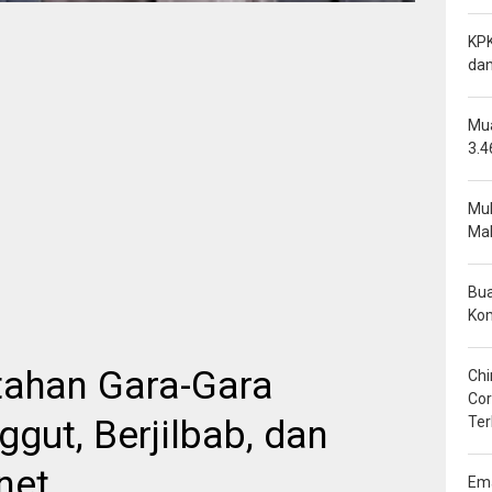
KPK
dan
Mua
3.4
Mu
Mal
Bua
Ko
itahan Gara-Gara
Chi
Cor
gut, Berjilbab, dan
Ter
net
Ema