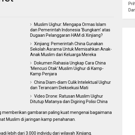
Pri
Da
Muslim Uighur: Mengapa Ormas Islam
dan Pemerintah Indonesia 'Bungkam' atas
Dugaan Pelanggaran HAM di Xinjiang?
Xinjiang: Pemerintah China Gunakan
Sekolah Asrama Untuk Memisahkan Anak-
Anak Muslim dari Keluarga Mereka
Dokumen Rahasia Ungkap Cara China
'Mencuci Otak' Muslim Uighur di Kamp-
Kamp Penjara
China Diam-diam Culik Intelektual Uighur
dan Terancam Dieksekusi Mati
Video Drone: Ratusan Muslim Uighur
Ditutup Matanya dan Digiring Polisi China
ng memberikan gambaran paling kuat mengenai bagaimana
mat Muslim di jaringan kamp penahanan.
di lebih dari 3.000 individu dari wilayah Xinjiang.