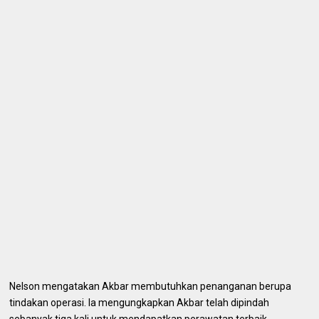
Nelson mengatakan Akbar membutuhkan penanganan berupa
tindakan operasi. Ia mengungkapkan Akbar telah dipindah
sebanyak tiga kali untuk mendapatkan perawatan terbaik.