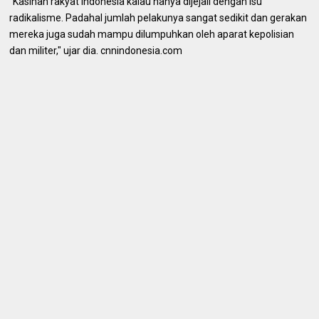
"Kasihan rakyat Indonesia kalau hanya dijejali dengan isu
radikalisme. Padahal jumlah pelakunya sangat sedikit dan gerakan
mereka juga sudah mampu dilumpuhkan oleh aparat kepolisian
dan militer," ujar dia. cnnindonesia.com